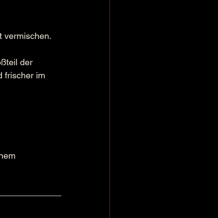
t vermischen. 
teil der 
frischer im 
inem 