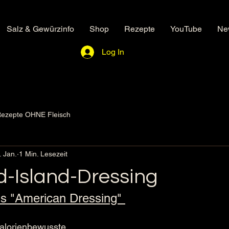
Salz & Gewürzinfo
Shop
Rezepte
YouTube
New
Log In
ezepte OHNE Fleisch
. Jan.
1 Min. Lesezeit
-Island-Dressing
ls "American Dressing" 
 Kalorienbewusste