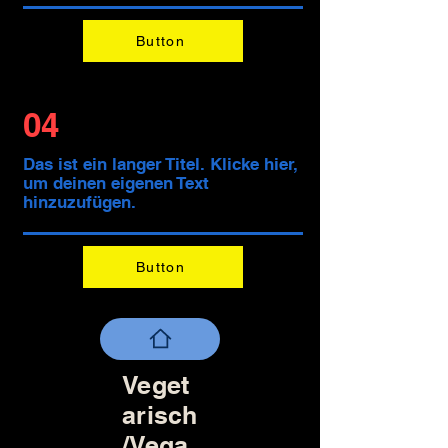
Button
04
Das ist ein langer Titel. Klicke hier,
um deinen eigenen Text
hinzuzufügen.
Button
Veget
arisch
/Vega