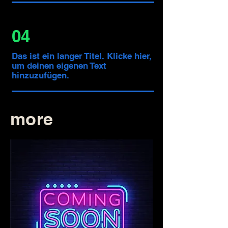
04
Das ist ein langer Titel. Klicke hier,
um deinen eigenen Text
hinzuzufügen.
more