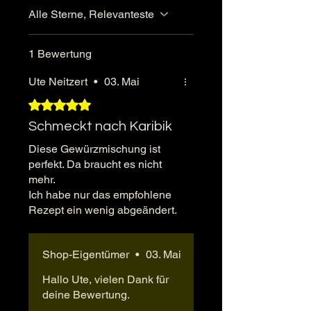
Alle Sterne, Relevanteste
1 Bewertung
Ute Neitzert
•
03. Mai
Mit 5 von 5 Sternen bewertet.
Schmeckt nach Karibik
Diese Gewürzmischung ist
perfekt. Da braucht es nicht
mehr.
Ich habe nur das empfohlene
Rezept ein wenig abgeändert.
Zunächst das
Hähnchenfleisch mit dem
Shop-Eigentümer
•
03. Mai
Gewürz kurz mariniert und
angebraten.
Hallo Ute, vielen Dank für
Frische Ananas mit
deine Bewertung.
angebraten.