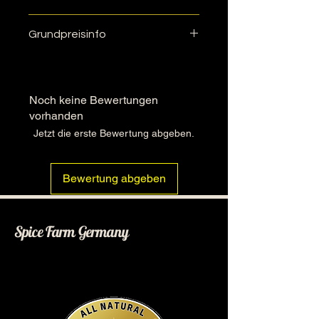
Standbodenbeutel in der gewählten
getrockneter
Größe.
Grundpreisinfo
und gemahlener roter Paprika
50gr 55,80€/kg
100gr 49,60€/kg
Noch keine Bewertungen
vorhanden
Jetzt die erste Bewertung abgeben.
Bewertung abgeben
Spice Farm Germany