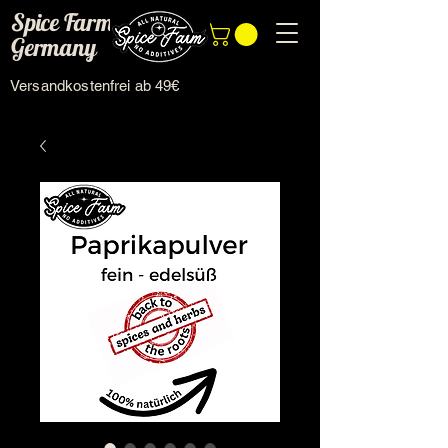
Spice Farm
Germany
Versandkostenfrei ab 49€