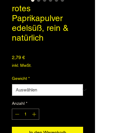
rotes
Paprikapulver
edelsüß, rein &
natürlich
Preis
2,79 €
inkl. MwSt.
Gewicht
*
Anzahl
*
In den Warenkorb