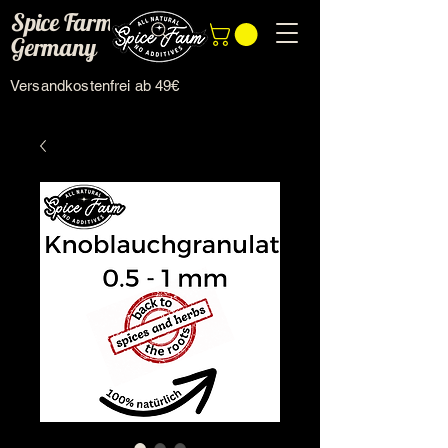
Spice Farm
Germany
Versandkostenfrei ab 49€