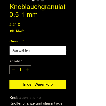
Knoblauchgranulat
0.5-1 mm
Preis
2,21 €
inkl. MwSt.
Gewicht
*
Anzahl
*
In den Warenkorb
Knoblauch ist eine
Knollenpflanze und stammt aus