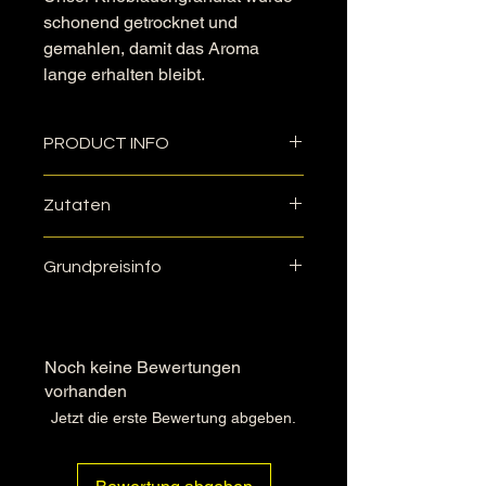
schonend getrocknet und
gemahlen, damit das Aroma
lange erhalten bleibt.
PRODUCT INFO
Zurzeit erfolgt die Lieferung
Zutaten
ausschließlich im versiegelten
Standbodenbeutel in der gewählten
Knoblauch, getrocknet und gemalen.
Größe.
Grundpreisinfo
50gr 44,20€/kg
100gr 37,00€/kg
Noch keine Bewertungen
vorhanden
Jetzt die erste Bewertung abgeben.