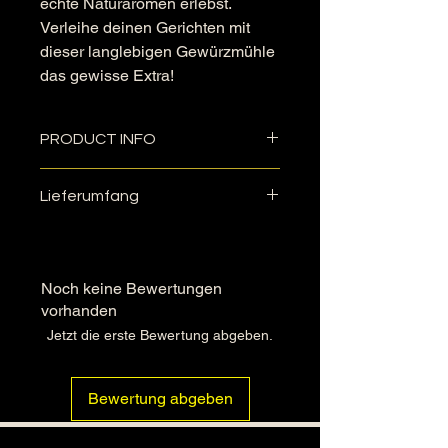
echte Naturaromen erlebst.
Verleihe deinen Gerichten mit
dieser langlebigen Gewürzmühle
das gewisse Extra!
PRODUCT INFO
Gewürzmühle mit 180ml
Lieferumfang
Fassungsvermögen und
Keramikmahlwerk.
Eine Gewürzmühle (180ml) mit
(ohne Füllung)
Keramikmahlwerk -ohne Inhalt, ohne
Deko.
Noch keine Bewertungen
vorhanden
Jetzt die erste Bewertung abgeben.
Bewertung abgeben