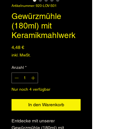
Artikelnummer: 920-LOV-S01
Gewürzmühle
(180ml) mit
Keramikmahlwerk
Preis
4,48 €
inkl. MwSt.
Anzahl
*
Nur noch 4 verfügbar
In den Warenkorb
Entdecke mit unserer
Gewürzmühle (180ml) mit