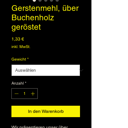
Gerstenmehl, über
Buchenholz
geröstet
Preis
1,33 €
inkl. MwSt.
Gewicht
*
Anzahl
*
In den Warenkorb
Wir präsentieren unser über